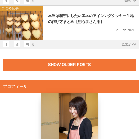
0
7096 PV
まとめ記事
本当は秘密にしたい基本のアイシングクッキー生地
の作り方まとめ【初心者さん用】
21
Jan
2021
0
11317 PV
SHOW OLDER POSTS
プロフィール