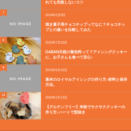
れても失敗しないコツ
7
2016年2月9日
焼き菓子用チョコチップってなに？チョコチッ
プとの違いを比較してみた
8
2015年7月23日
GABAN天然の着色料って？アイシングクッキー
に、お子さんも食べて安心♪
9
2015年6月15日
基本のロイヤルアイシングの作り方♪材料と保存
方法。
10
2016年2月13日
【グルテンフリー】米粉でサクサククッキーの
作り方♪ハートで型抜き