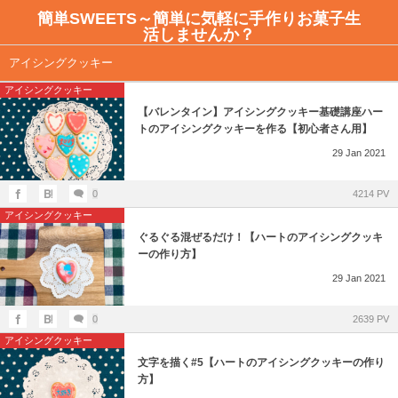
簡単SWEETS～簡単に気軽に手作りお菓子生
活しませんか？
アイシングクッキー教室のご案内
全記事一覧
アイシングクッキー
アイシングクッキー
ご予約はこちらから
簡単SWEETSレシピ
【バレンタイン】アイシングクッキー基礎講座ハー
トのアイシングクッキーを作る【初心者さん用】
日程とレッスンテーマ
お店紹介ーカフェ
29
Jan
2021
不安解消Q＆A
0
4214 PV
アイシングクッキー
アイシングクッキー教室のレッスン風景
ぐるぐる混ぜるだけ！【ハートのアイシングクッキ
ーの作り方】
29
Jan
2021
0
2639 PV
アイシングクッキー
文字を描く#5【ハートのアイシングクッキーの作り
方】