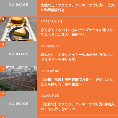
失敗なし！サクサク、クッキーの作り方♪ 人気
の動画解説付き
3
2021年11月19日
ほくほく！さつまいものチーズケーキの作り方♪
やみつきになる人、続出中！
4
2015年6月8日
割れない、丈夫なクッキー生地の作り方①ハン
ドミキサーを使います。
5
2015年8月18日
【谷根千散策】谷中霊園でお参り、夕やけだん
だんを降りて、谷中銀座へ
6
2016年3月1日
【全卵で】サクサク、クッキーの作り方♪卵白入
れても失敗しないコツ