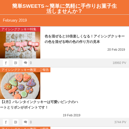
簡単SWEETS～簡単に気軽に手作りお菓子生
活しませんか？
アイシングクッキー教室のご案内
全記事一覧
February 2019
アイシングクッキー特集
ご予約はこちらから
簡単SWEETSレシピ
色を混ぜると10倍楽しくなる！アイシングクッキー
の色を混ぜる時の色の作り方の見本
日程とレッスンテーマ
お店紹介ーカフェ
20
Feb
2019
不安解消Q＆A
0
18992 PV
アイシングクッキー教室 ご報告
アイシングクッキー教室のレッスン風景
【2月】バレンタインクッキーは可愛いピンクのハ
ートとリボンがポイントです！
19
Feb
2019
0
3744 PV