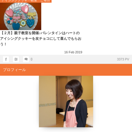
アイシングクッキー教室 ご報告
【２月】親子教室を開催♪バレンタインはハートの
アイシングクッキーを友チョコにして喜んでもらお
う！
16
Feb
2019
0
3373 PV
プロフィール