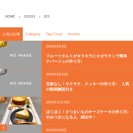
HOME
2013
3
人気の記事
Category
Tag Cloud
Archive
1
2015年9月3日
フルーツタルトがキラキラに☆ゼラチンで簡単
ナパージュの作り方♪
2
2015年4月18日
失敗なし！サクサク、クッキーの作り方♪ 人気
の動画解説付き
3
2021年11月19日
ほくほく！さつまいものチーズケーキの作り方♪
やみつきになる人、続出中！
4
2015年6月8日