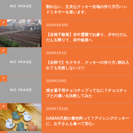
割れない、丈夫なクッキー生地の作り方①ハン
ドミキサーを使います。
5
2015年8月18日
【谷根千散策】谷中霊園でお参り、夕やけだん
だんを降りて、谷中銀座へ
6
2016年3月1日
【全卵で】サクサク、クッキーの作り方♪卵白入
れても失敗しないコツ
7
2016年2月9日
焼き菓子用チョコチップってなに？チョコチッ
プとの違いを比較してみた
8
2015年7月23日
GABAN天然の着色料って？アイシングクッキー
に、お子さんも食べて安心♪