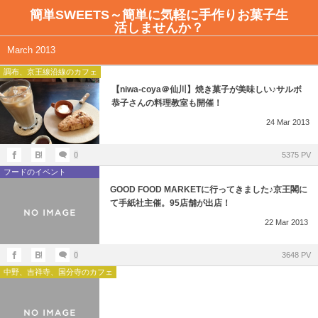
簡単SWEETS～簡単に気軽に手作りお菓子生
活しませんか？
アイシングクッキー教室のご案内
全記事一覧
March 2013
調布、京王線沿線のカフェ
ご予約はこちらから
簡単SWEETSレシピ
【niwa-coya＠仙川】焼き菓子が美味しい♪サルボ
恭子さんの料理教室も開催！
日程とレッスンテーマ
お店紹介ーカフェ
24
Mar
2013
不安解消Q＆A
0
5375 PV
フードのイベント
アイシングクッキー教室のレッスン風景
GOOD FOOD MARKETに行ってきました♪京王閣に
て手紙社主催。95店舗が出店！
22
Mar
2013
0
3648 PV
中野、吉祥寺、国分寺のカフェ