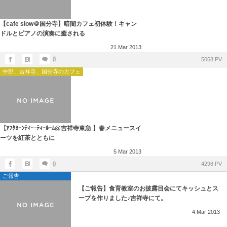
【cafe slow＠国分寺】暗闇カフェ初体験！キャン
ドルとピアノの演奏に癒される
21
Mar
2013
0
5068 PV
中野、吉祥寺、国分寺のカフェ
【ｱﾌﾀﾇｰﾝﾃｨｰ･ﾃｨｰﾙｰﾑ@吉祥寺東急 】春メニュースイ
ーツを紅茶とともに
5
Mar
2013
0
4298 PV
ご報告
【ご報告】食育教室のお披露目会にてキッシュとス
ープを作りました♪吉祥寺にて。
4
Mar
2013