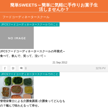
簡単SWEETS～簡単に気軽に手作りお菓子生
活しませんか？
アイシングクッキー教室のご案内
全記事一覧
フードコーディネータースクール
JFCSフードコーディネータースクールでのこと
ご予約はこちらから
簡単SWEETSレシピ
日程とレッスンテーマ
お店紹介ーカフェ
不安解消Q＆A
JFCSフードコーディネータースクールの卒業式～
食べて、飲んで、笑って、泣いて～
アイシングクッキー教室のレッスン風景
21
Sep
2012
0
3276 PV
JFCSフードコーディネータースクールでのこと
管理栄養士による介護食講座♪介護食ってどんなも
の？噛んで味わえるって幸せ。