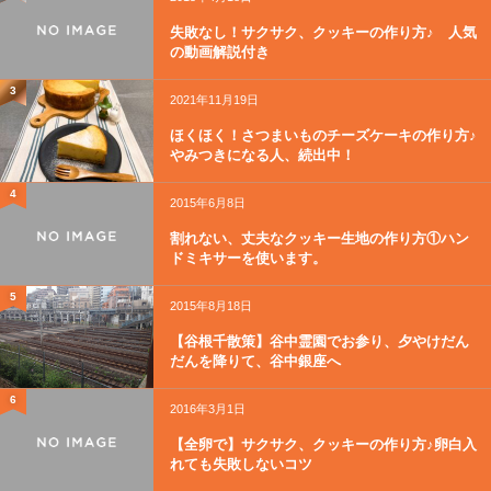
失敗なし！サクサク、クッキーの作り方♪ 人気
の動画解説付き
3
2021年11月19日
ほくほく！さつまいものチーズケーキの作り方♪
やみつきになる人、続出中！
4
2015年6月8日
割れない、丈夫なクッキー生地の作り方①ハン
ドミキサーを使います。
5
2015年8月18日
【谷根千散策】谷中霊園でお参り、夕やけだん
だんを降りて、谷中銀座へ
6
2016年3月1日
【全卵で】サクサク、クッキーの作り方♪卵白入
れても失敗しないコツ