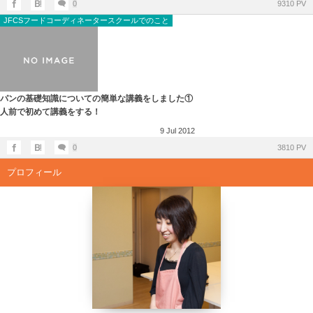
0
9310 PV
JFCSフードコーディネータースクールでのこと
パンの基礎知識についての簡単な講義をしました①
人前で初めて講義をする！
9
Jul
2012
0
3810 PV
プロフィール