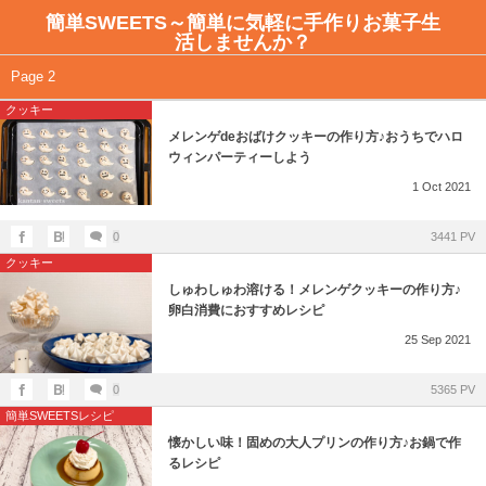
簡単SWEETS～簡単に気軽に手作りお菓子生
活しませんか？
アイシングクッキー教室のご案内
全記事一覧
Page 2
クッキー
ご予約はこちらから
簡単SWEETSレシピ
メレンゲdeおばけクッキーの作り方♪おうちでハロ
ウィンパーティーしよう
日程とレッスンテーマ
お店紹介ーカフェ
1
Oct
2021
不安解消Q＆A
0
3441 PV
クッキー
アイシングクッキー教室のレッスン風景
しゅわしゅわ溶ける！メレンゲクッキーの作り方♪
卵白消費におすすめレシピ
25
Sep
2021
0
5365 PV
簡単SWEETSレシピ
懐かしい味！固めの大人プリンの作り方♪お鍋で作
るレシピ