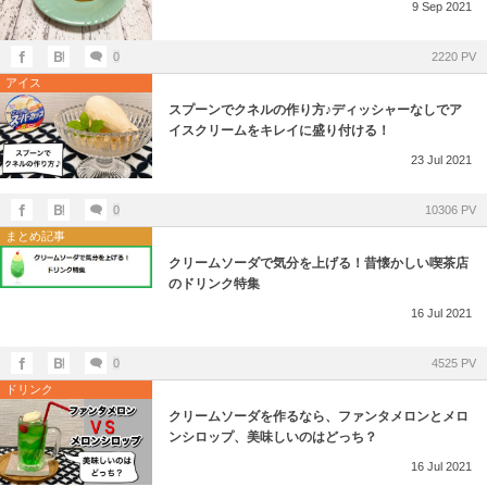
9
Sep
2021
0
2220 PV
アイス
スプーンでクネルの作り方♪ディッシャーなしでア
イスクリームをキレイに盛り付ける！
23
Jul
2021
0
10306 PV
まとめ記事
クリームソーダで気分を上げる！昔懐かしい喫茶店
のドリンク特集
16
Jul
2021
0
4525 PV
ドリンク
クリームソーダを作るなら、ファンタメロンとメロ
ンシロップ、美味しいのはどっち？
16
Jul
2021