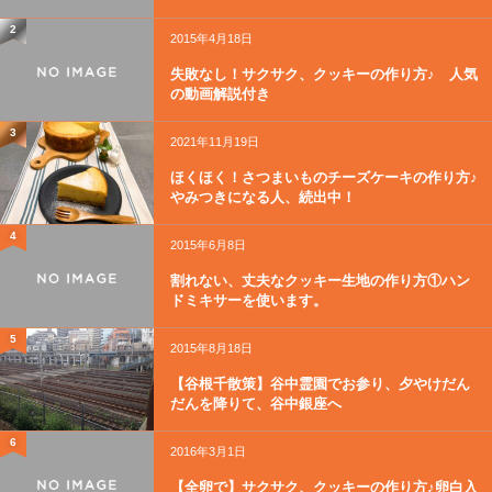
2
2015年4月18日
失敗なし！サクサク、クッキーの作り方♪ 人気
の動画解説付き
3
2021年11月19日
ほくほく！さつまいものチーズケーキの作り方♪
やみつきになる人、続出中！
4
2015年6月8日
割れない、丈夫なクッキー生地の作り方①ハン
ドミキサーを使います。
5
2015年8月18日
【谷根千散策】谷中霊園でお参り、夕やけだん
だんを降りて、谷中銀座へ
6
2016年3月1日
【全卵で】サクサク、クッキーの作り方♪卵白入