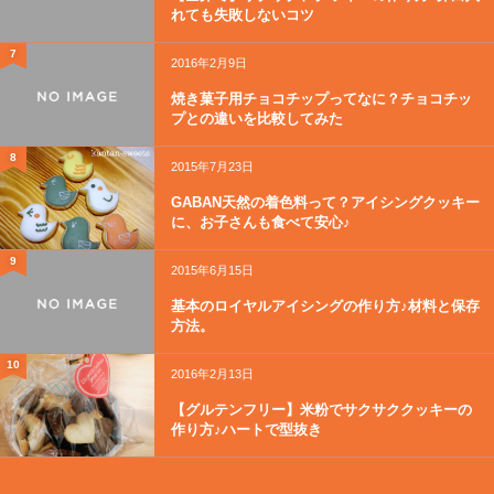
れても失敗しないコツ
7
2016年2月9日
焼き菓子用チョコチップってなに？チョコチッ
プとの違いを比較してみた
8
2015年7月23日
GABAN天然の着色料って？アイシングクッキー
に、お子さんも食べて安心♪
9
2015年6月15日
基本のロイヤルアイシングの作り方♪材料と保存
方法。
10
2016年2月13日
【グルテンフリー】米粉でサクサククッキーの
作り方♪ハートで型抜き