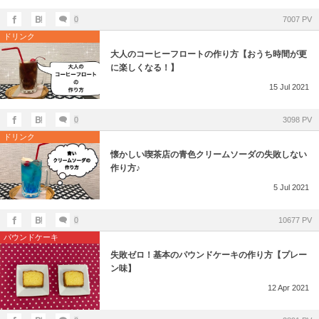
0
7007 PV
ドリンク
大人のコーヒーフロートの作り方【おうち時間が更
に楽しくなる！】
15
Jul
2021
0
3098 PV
ドリンク
懐かしい喫茶店の青色クリームソーダの失敗しない
作り方♪
5
Jul
2021
0
10677 PV
パウンドケーキ
失敗ゼロ！基本のパウンドケーキの作り方【プレー
ン味】
12
Apr
2021