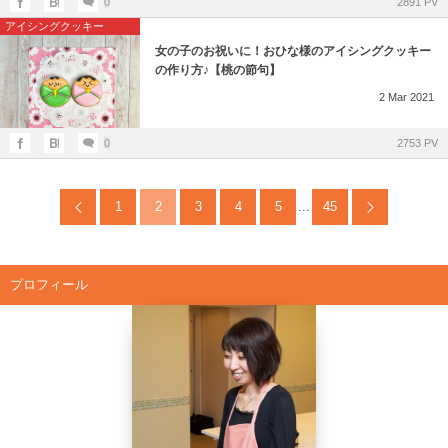
0
2891 PV
アイシングクッキー
女の子のお祝いに！おひな様のアイシングクッキー
の作り方♪【桃の節句】
2
Mar
2021
0
2753 PV
1
2
3
4
5
...
45
プロフィール