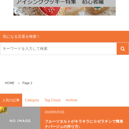
気になる言葉を検索！
HOME
Page 2
人気の記事
Category
Tag Cloud
Archive
1
2015年9月3日
フルーツタルトがキラキラに☆ゼラチンで簡単
ナパージュの作り方♪