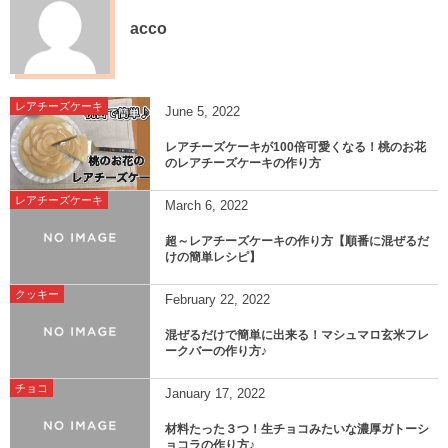
acco
レアチーズケーキ
June
5
,
2022
レアチーズケーキが100倍可愛くなる！桃のお花
のレアチーズケーキの作り方
レアチーズケーキ
March
6
,
2022
超～レアチーズケーキの作り方【順番に混ぜるだ
けの簡単レシピ】
クッキー
February
22
,
2022
混ぜるだけで簡単に出来る！マシュマロ玄米フレ
ークバーの作り方♪
チョコ
January
17
,
2022
材料たった３つ！生チョコみたいな濃厚ガトーシ
ョコラの作り方♪