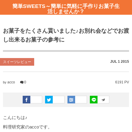
簡単SWEETS～簡単に気軽に手作りお菓子生
活しませんか？
アイシングクッキー教室のご案内
全記事一覧
お菓子をたくさん貰いました♪お別れ会などでお渡
ご予約はこちらから
簡単SWEETSレシピ
し出来るお菓子の参考に
日程とレッスンテーマ
お店紹介ーカフェ
不安解消Q＆A
JUL
1
2015
スイーツレビュー
アイシングクッキー教室のレッスン風景
acco
0
6191 PV
by
こんにちは♪
料理研究家のaccoです。