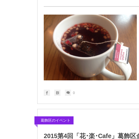
0
葛飾区のイベント
2015第4回「花･楽･Cafe」葛