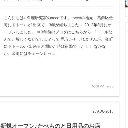
こんにちは♪ 料理研究家のaccoです。 accoの地元、葛飾区金
町にドトールが 出来て、3年が経ちました～ 2012年8月にオ
ープンしました。 ⇒3年前のブログはこちらから ドトールな
んて、珍しくないでしょ？って 思うかもしれませんが、金町
にドトールが 出来ると聞いた時は衝撃でした！！ なかな
か、金町にはチェーン店っ...
5356 PV
acco
26
AUG
2015
が新規オープン♪たべものと日用品のお店