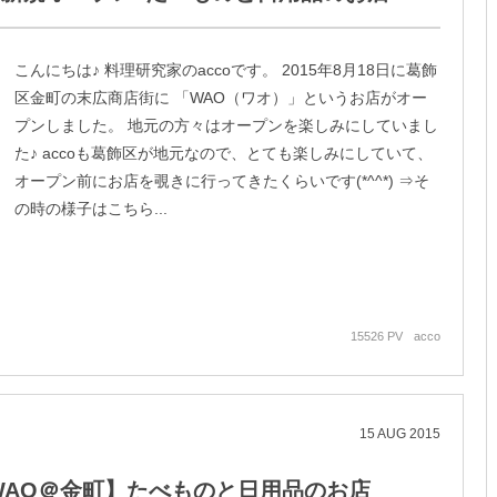
こんにちは♪ 料理研究家のaccoです。 2015年8月18日に葛飾
区金町の末広商店街に 「WAO（ワオ）」というお店がオー
プンしました。 地元の方々はオープンを楽しみにしていまし
た♪ accoも葛飾区が地元なので、とても楽しみにしていて、
オープン前にお店を覗きに行ってきたくらいです(*^^*) ⇒そ
の時の様子はこちら...
15526 PV
acco
15
AUG
2015
WAO＠金町】たべものと日用品のお店