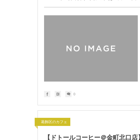
0
葛飾区のカフェ
【ドトールコーヒー＠金町北口店