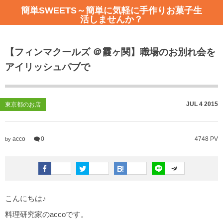
簡単SWEETS～簡単に気軽に手作りお菓子生
活しませんか？
アイシングクッキー教室のご案内
全記事一覧
【フィンマクールズ ＠霞ヶ関】職場のお別れ会を
ご予約はこちらから
簡単SWEETSレシピ
アイリッシュパブで
日程とレッスンテーマ
お店紹介ーカフェ
不安解消Q＆A
JUL
4
2015
東京都のお店
アイシングクッキー教室のレッスン風景
acco
0
4748 PV
by
こんにちは♪
料理研究家のaccoです。