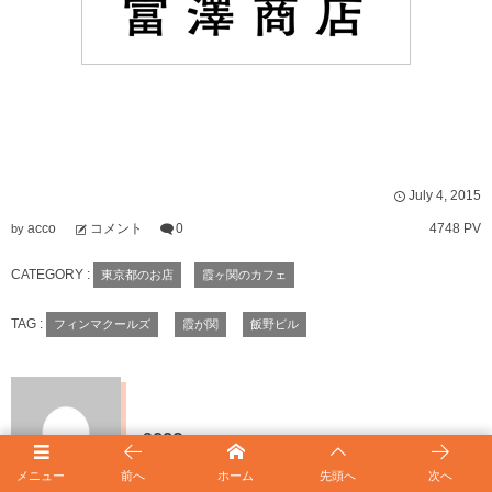
July
4
,
2015
acco
コメント
0
4748 PV
by
CATEGORY :
東京都のお店
霞ヶ関のカフェ
TAG :
フィンマクールズ
霞が関
飯野ビル
acco
メニュー
前へ
ホーム
先頭へ
次へ