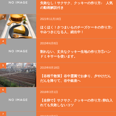
失敗なし！サクサク、クッキーの作り方♪ 人気
の動画解説付き
3
2021年11月19日
ほくほく！さつまいものチーズケーキの作り方♪
やみつきになる人、続出中！
4
2015年6月8日
割れない、丈夫なクッキー生地の作り方①ハン
ドミキサーを使います。
5
2015年8月18日
【谷根千散策】谷中霊園でお参り、夕やけだん
だんを降りて、谷中銀座へ
6
2016年3月1日
【全卵で】サクサク、クッキーの作り方♪卵白入
れても失敗しないコツ
7